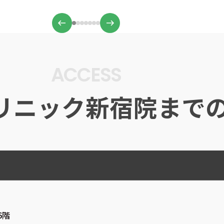
ACCESS
リニック新宿院
まで
6階