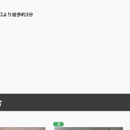
口より徒歩約3分
合
3