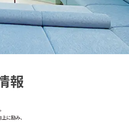
情報
。
向上に励み、