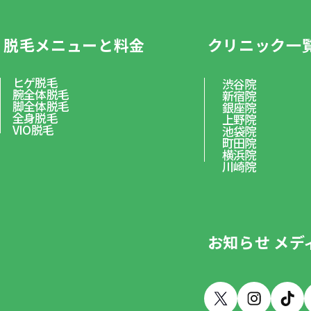
脱毛メニューと料金
クリニック一
ヒゲ脱毛
渋谷院
腕全体脱毛
新宿院
脚全体脱毛
銀座院
全身脱毛
上野院
VIO脱毛
池袋院
町田院
横浜院
川崎院
お知らせ
メデ